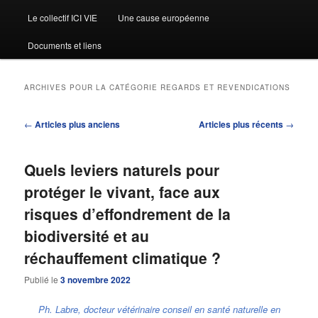
Le collectif ICI VIE
Une cause européenne
Documents et liens
ARCHIVES POUR LA CATÉGORIE
REGARDS ET REVENDICATIONS
Navigation
←
Articles plus anciens
Articles plus récents
→
des
articles
Quels leviers naturels pour
protéger le vivant, face aux
risques d’effondrement de la
biodiversité et au
réchauffement climatique ?
Publié le
3 novembre 2022
Ph. Labre, docteur vétérinaire conseil en santé naturelle en