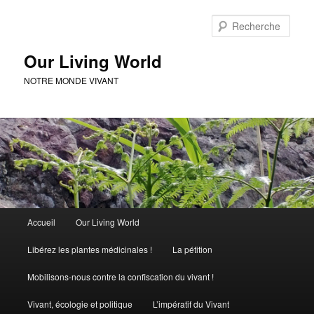
Rech
Our Living World
NOTRE MONDE VIVANT
Menu
Accueil
Our Living World
Aller
Aller
principal
Libérez les plantes médicinales !
La pétition
au
au
Mobilisons-nous contre la confiscation du vivant !
contenu
contenu
Vivant, écologie et politique
L’impératif du Vivant
principal
secondaire