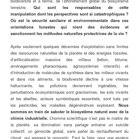
biodiversité et à terme, de l’effondrement global du biosystème
terrestre.
Qui sont les responsables de cette
manipulation dont les perspectives sont si catastrophiques ?
Où est la sécurité sanitaire et environnementale dans ces
orientations funestes qui nient des évidences et
sanctionnent les méthodes naturelles protectrices de la vie ?
Après seulement quelques décennies d’exploitation sans limites
des ressources naturelles de la planète et des énergies fossiles,
d’artificialisation massive des milieux (béton, bitume,
aménagements pharaoniques, agrosystèmes intensifs) et
d’introduction de molécules de synthèse dans les milieux vivants
et dans nos aliments, la biodiversité décline à une vitesse
hallucinante, les pollutions deviennent ingérables, les
perturbations écosystémiques sont gravissimes, les sols vivants
et les abeilles, acteurs symbiotiques essentiels, sont tués par
les pesticides, les maladies dégénératives explosent.
Nous
sommes en train de saboter le biosystème naturel avec de la
chimie industrielle.
L’homme scientifique n’est pas le maitre de
la planète, sa domination sans partage entraine un suicide
collectif, un génocide global, sans parler du réchauffement du
climat, qui aggrave le pronostic. Faut le faire, pour une espèce