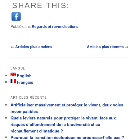
SHARE THIS:
Publié dans
Regards et revendications
Navigation
←
Articles plus anciens
Articles plus récents
→
des
articles
LANGUE
English
Français
ARTICLES RÉCENTS
Artificialiser massivement et protéger le vivant, deux voies
incompatibles
Quels leviers naturels pour protéger le vivant, face aux
risques d’effondrement de la biodiversité et au
réchauffement climatique ?
Pourquoi la transition écologique ne progresse-t’elle pas ?