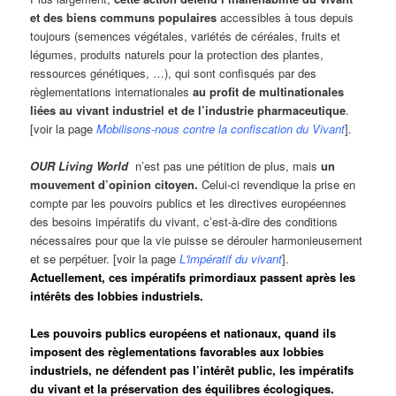
et des biens communs populaires
accessibles à tous depuis
toujours (semences végétales, variétés de céréales, fruits et
légumes, produits naturels pour la protection des plantes,
ressources génétiques, …), qui sont confisqués par des
règlementations internationales
au profit de multinationales
liées au vivant industriel et de l’industrie pharmaceutique
.
[voir la page
Mobilisons-nous contre la confiscation du Vivant
].
OUR Living World
n’est pas une pétition de plus, mais
un
mouvement d’opinion citoyen.
Celui-ci revendique la prise en
compte par les pouvoirs publics et les directives européennes
des besoins impératifs du vivant, c’est-à-dire des conditions
nécessaires pour que la vie puisse se dérouler harmonieusement
et se perpétuer. [voir la page
L'impératif du vivant
].
Actuellement, ces impératifs primordiaux passent après les
intérêts des lobbies industriels.
Les pouvoirs publics européens et nationaux, quand ils
imposent des règlementations favorables aux lobbies
industriels, ne défendent pas l’intérêt public, les impératifs
du vivant et la préservation des équilibres écologiques.