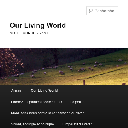
Rech
Our Living World
NOTRE MONDE VIVANT
Menu
Our Living World
Accueil
Aller
principal
Libérez les plantes médicinales !
La pétition
au
Mobilisons-nous contre la confiscation du vivant !
contenu
Vivant, écologie et politique
L’impératif du Vivant
principal